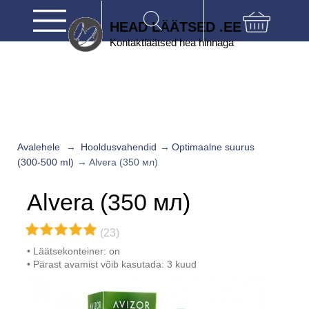
HEAD LÄÄTSED .EE
Avalehele
→
Hooldusvahendid
→
Optimaalne suurus
(300-500 ml)
→
Alvera (350 мл)
Alvera (350 мл)
(23)
Läätsekonteiner: on
Pärast avamist võib kasutada: 3 kuud