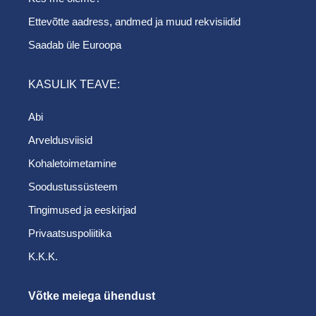
Ettevõtte aadress, andmed ja muud rekvisiidid
Saadab üle Euroopa
KASULIK TEAVE:
Abi
Arveldusviisid
Kohaletoimetamine
Soodustussüsteem
Tingimused ja eeskirjad
Privaatsuspoliitika
K.K.K.
Võtke meiega ühendust