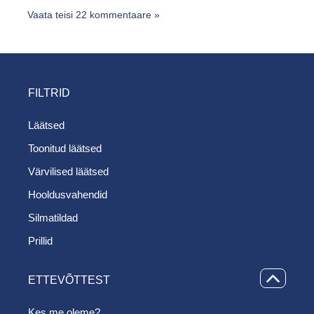
Vaata teisi 22 kommentaare »
FILTRID
Läätsed
Toonitud läätsed
Värvilised läätsed
Hooldusvahendid
Silmatildad
Prillid
ETTEVÕTTEST
Kes me oleme?