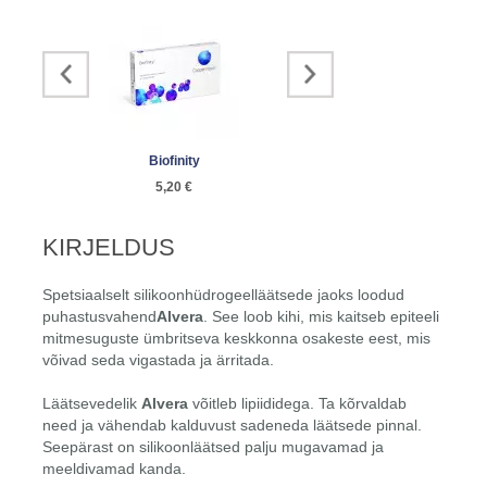
Biofinity
Läätsekonteiner
Air Opt
5,20 €
1,16 €
7
KIRJELDUS
Spetsiaalselt silikoonhüdrogeelläätsede jaoks loodud
puhastusvahend
Alvera
. See loob kihi, mis kaitseb epiteeli
mitmesuguste ümbritseva keskkonna osakeste eest, mis
võivad seda vigastada ja ärritada.
Läätsevedelik
Alvera
võitleb lipiididega. Ta kõrvaldab
need ja vähendab kalduvust sadeneda läätsede pinnal.
Seepärast on silikoonläätsed palju mugavamad ja
meeldivamad kanda.