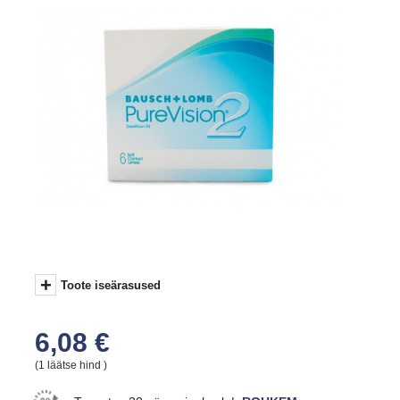
+
Toote iseärasused
6,08 €
(1 läätse hind )