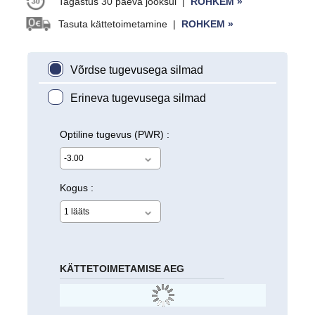
Tagastus 30 päeva jooksul‏
|
ROHKEM »
Tasuta kättetoimetamine
|
ROHKEM »
Võrdse tugevusega silmad
Erineva tugevusega silmad
Optiline tugevus (PWR) :
Kogus :
KÄTTETOIMETAMISE AEG