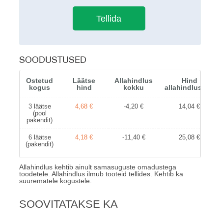
SOODUSTUSED
Ostetud
Läätse
Allahindlus
Hind
kogus
hind
kokku
allahindlusega
3 läätse
4,68 €
-4,20 €
14,04 €
(pool
pakendit)
6 läätse
4,18 €
-11,40 €
25,08 €
(pakendit)
Allahindlus kehtib ainult samasuguste omadustega
toodetele. Allahindlus ilmub tooteid tellides. Kehtib ka
suurematele kogustele.
SOOVITATAKSE KA