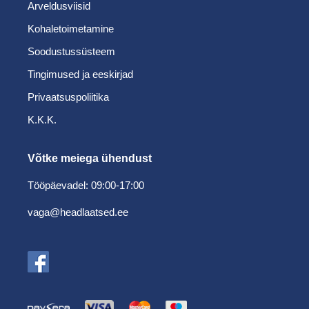
Arveldusviisid
Kohaletoimetamine
Soodustussüsteem
Tingimused ja eeskirjad
Privaatsuspoliitika
K.K.K.
Võtke meiega ühendust
Tööpäevadel: 09:00-17:00
vaga@headlaatsed.ee