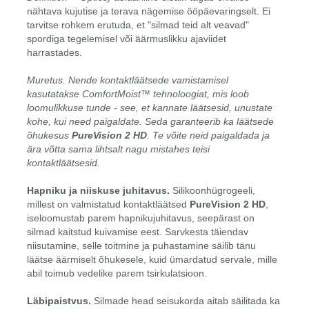
nähtava kujutise ja terava nägemise ööpäevaringselt. Ei
tarvitse rohkem erutuda, et "silmad teid alt veavad"
spordiga tegelemisel või äärmuslikku ajaviidet
harrastades.
Muretus. Nende kontaktläätsede vamistamisel
kasutatakse
ComfortMoist™
tehnoloogiat, mis loob
loomulikkuse tunde - see, et kannate läätsesid, unustate
kohe, kui need paigaldate. Seda garanteerib ka läätsede
õhukesus
PureVision 2 HD
. Te võite neid paigaldada ja
ära võtta sama lihtsalt nagu mistahes teisi
kontaktläätsesid.
Hapniku ja niiskuse juhitavus.
Silikoonhügrogeeli,
millest on valmistatud kontaktläätsed
PureVision 2 HD
,
iseloomustab parem hapnikujuhitavus, seepärast on
silmad kaitstud kuivamise eest. Sarvkesta täiendav
niisutamine, selle toitmine ja puhastamine säilib tänu
läätse äärmiselt õhukesele, kuid ümardatud servale, mille
abil toimub vedelike parem tsirkulatsioon.
Läbipaistvus.
Silmade head seisukorda aitab säilitada ka