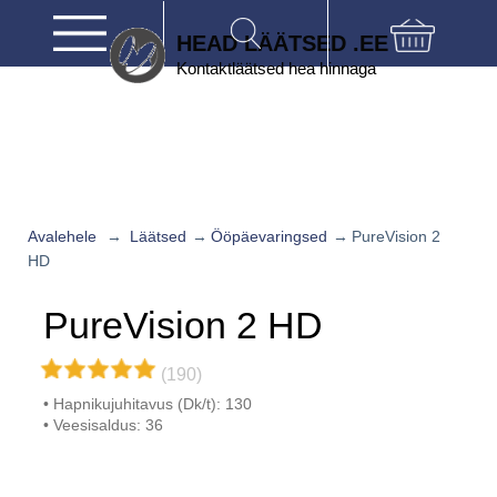
HEAD LÄÄTSED .EE
Avalehele
→
Läätsed
→
Ööpäevaringsed
→
PureVision 2
HD
PureVision 2 HD
(190)
Hapnikujuhitavus (Dk/t): 130
Veesisaldus: 36