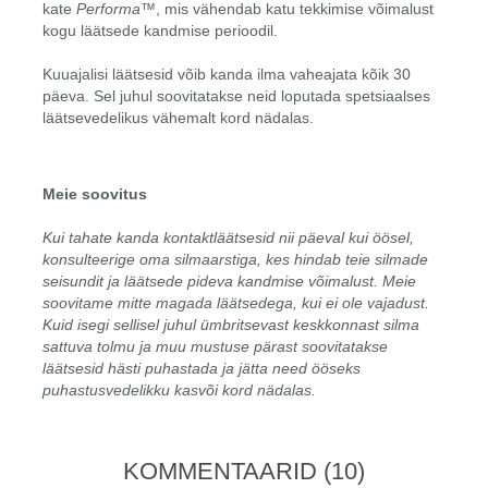
kate
Performa™
, mis vähendab katu tekkimise võimalust
kogu läätsede kandmise perioodil.
Kuuajalisi läätsesid võib kanda ilma vaheajata kõik 30
päeva. Sel juhul soovitatakse neid loputada spetsiaalses
läätsevedelikus vähemalt kord nädalas.
Meie soovitus
Kui tahate kanda kontaktläätsesid nii päeval kui öösel,
konsulteerige oma silmaarstiga, kes hindab teie silmade
seisundit ja läätsede pideva kandmise võimalust. Meie
soovitame mitte magada läätsedega, kui ei ole vajadust.
Kuid isegi sellisel juhul ümbritsevast keskkonnast silma
sattuva tolmu ja muu mustuse pärast soovitatakse
läätsesid hästi puhastada ja jätta need ööseks
puhastusvedelikku kasvõi kord nädalas.
KOMMENTAARID
(10)