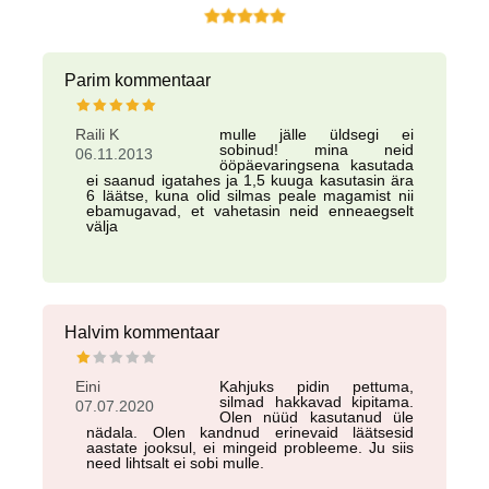
Parim kommentaar
Raili K
mulle jälle üldsegi ei
sobinud! mina neid
06.11.2013
ööpäevaringsena kasutada
ei saanud igatahes ja 1,5 kuuga kasutasin ära
6 läätse, kuna olid silmas peale magamist nii
ebamugavad, et vahetasin neid enneaegselt
välja
Halvim kommentaar
Eini
Kahjuks pidin pettuma,
silmad hakkavad kipitama.
07.07.2020
Olen nüüd kasutanud üle
nädala. Olen kandnud erinevaid läätsesid
aastate jooksul, ei mingeid probleeme. Ju siis
need lihtsalt ei sobi mulle.