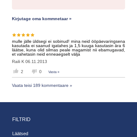
Kirjutage oma kommnetaar »
mulle jälle üldsegi ei sobinud! mina neid ööpäevaringsena
kasutada ei saanud igatahes ja 1,5 kuuga kasutasin ära 6
läätse, kuna olid silmas peale magamist nii ebamugavad,
et vahetasin neid enneaegselt välja
Raili K
06.11.2013
2
0
Vasta »
Vaata teisi 189 kommentaare »
FILTRID
Läätsed