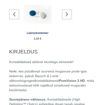
Läätsekonteiner
Läätsepintsetid
EyeS
1,16 €
2,39 €
8
KIRJELDUS
Kontaktläätsed aktiivse eluviisiga inimesele!
Neile, kes püüdlevad suurema mugavuse poole igas
olukorras, pakub
Bausch & Lomb
silikoonhügrogeelkontaktläätsesid
PureVision 2 HD
, mida
iseloomustavad kõik vajalikud omadused mugavaks
kandmiseks.
Suurepärane nähtavus.
Kontaktläätsede
(High
Definition™ Optics)
asfääriline disain tagab oivalise